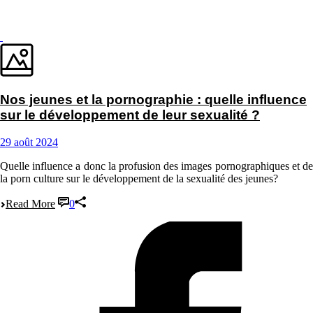
Nos jeunes et la pornographie : quelle influence
sur le développement de leur sexualité ?
29 août 2024
Quelle influence a donc la profusion des images pornographiques et de
la porn culture sur le développement de la sexualité des jeunes?
Read More
0