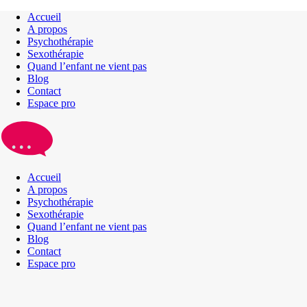
Accueil
A propos
Psychothérapie
Sexothérapie
Quand l’enfant ne vient pas
Blog
Contact
Espace pro
Accueil
A propos
Psychothérapie
Sexothérapie
Quand l’enfant ne vient pas
Blog
Contact
Espace pro